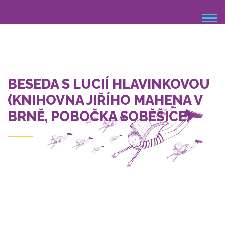
Přejít
k
hlavnímu
obsahu
BESEDA S LUCIÍ HLAVINKOVOU
(KNIHOVNA JIŘÍHO MAHENA V
BRNĚ, POBOČKA SOBĚŠICE)