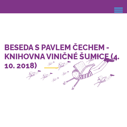
Přejít
k
hlavnímu
obsahu
BESEDA S PAVLEM ČECHEM -
KNIHOVNA VINIČNÉ ŠUMICE (4.
10. 2018)