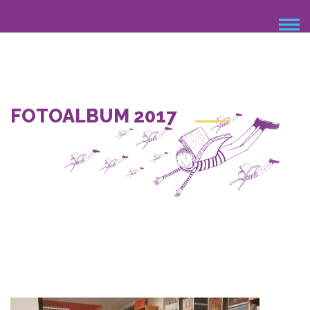
Přejít
k
hlavnímu
obsahu
FOTOALBUM 2017