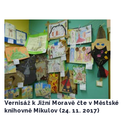
Vernisáž k Jižní Moravě čte v Městské
knihovně Mikulov (24. 11. 2017)