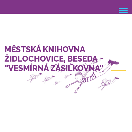
Přejít
k
hlavnímu
obsahu
MĚSTSKÁ KNIHOVNA
ŽIDLOCHOVICE, BESEDA
"VESMÍRNÁ ZÁSILKOVNA"