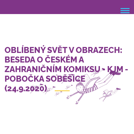
Přejít
k
hlavnímu
obsahu
OBLÍBENÝ SVĚT V OBRAZECH:
BESEDA O ČESKÉM A
ZAHRANIČNÍM KOMIKSU - KJM -
POBOČKA SOBĚŠICE
(24.9.2020)