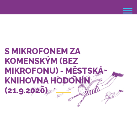
Přejít
k
hlavnímu
obsahu
S MIKROFONEM ZA
KOMENSKÝM (BEZ
MIKROFONU) - MĚSTSKÁ
KNIHOVNA HODONÍN
(21.9.2020)