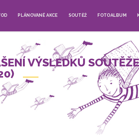
vní
VOD
PLÁNOVANÉ AKCE
SOUTĚŽ
FOTOALBUM
igace
ŠENÍ VÝSLEDKŮ SOUTĚŽE
20)