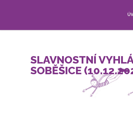
Přejít
Hla
k
hlavnímu
Ú
nav
obsahu
SLAVNOSTNÍ VYHLÁ
SOBĚŠICE (10.12.20