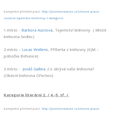
kompletní přehled prací:
http://jiznimoravacte.cz/vitezne-prace-
souteze-tajemstvi-knihovny-1-kategorie
1.místo -
Barbora Austova
, Tajemství knihovny ( Místní
knihovna Sedlec)
2.místo –
Lucas Wellens
, Příšerka z knihovny (KJM –
pobočka Bohunice)
3.místo -
Jonáš Gallina
,Co skrývá naše knihovna?
(Obecní knihovna Ořechov)
Kategorie literární 2. / 4.-5. tř. /
kompletní přehled prací:
http://jiznimoravacte.cz/vitezne-prace-