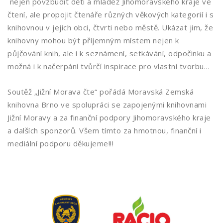
nejen povzbudit děti a mládež Jihomoravského kraje ve
čtení, ale propojit čtenáře různých věkových kategorií i s
knihovnou v jejich obci, čtvrti nebo městě. Ukázat jim, že
knihovny mohou být příjemným místem nejen k
půjčování knih, ale i k seznámení, setkávání, odpočinku a
možná i k načerpání tvůrčí inspirace pro vlastní tvorbu…
Soutěž „Jižní Morava čte“ pořádá Moravská Zemská
knihovna Brno ve spolupráci se zapojenými knihovnami
Jižní Moravy a za finanční podpory Jihomoravského kraje
a dalších sponzorů. Všem tímto za hmotnou, finanční i
mediální podporu děkujeme!!!