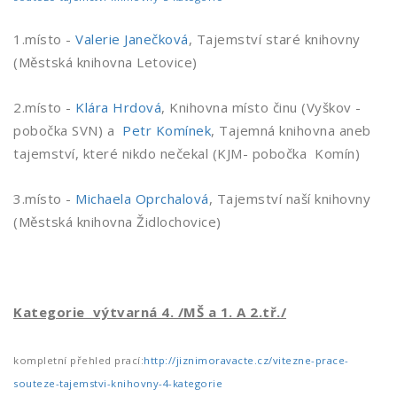
1.místo -
Valerie Janečková
, Tajemství staré knihovny
(Městská knihovna Letovice)
2.místo -
Klára Hrdová
, Knihovna místo činu (Vyškov -
pobočka SVN) a
Petr Komínek
, Tajemná knihovna aneb
tajemství, které nikdo nečekal (KJM- pobočka Komín)
3.místo -
Michaela Oprchalová
, Tajemství naší knihovny
(Městská knihovna Židlochovice)
Kategorie výtvarná 4. /MŠ a 1. A 2.tř./
kompletní přehled prací:
http://jiznimoravacte.cz/vitezne-prace-
souteze-tajemstvi-knihovny-4-kategorie