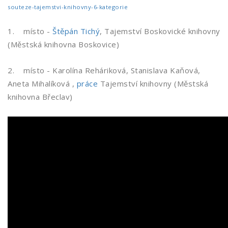
souteze-tajemstvi-knihovny-6-kategorie
1. místo -
Štěpán Tichý
, Tajemství Boskovické knihovny
(Městská knihovna Boskovice)
2. místo - Karolína Reháriková, Stanislava Kaňová,
Aneta Mihalíková ,
práce
Tajemství knihovny (Městská
knihovna Břeclav)