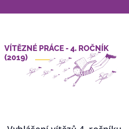
Přejít
k
hlavnímu
obsahu
VÍTĚZNÉ PRÁCE - 4. ROČNÍK
(2019)