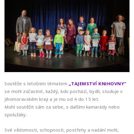
Soutěže s letošním tématem
„TAJEMSTVÍ KNIHOVNY“
se mohl zúčastnit, každý, kdo pochází, bydlí, studuje v
Jihomoravském kraji a je mu od 4 do 15 let.
Mohl soutěžit sám za sebe, s dalšími kamarády nebo
spolužáky.
Své vědomosti, schopnosti, postřehy a nadání mohl,