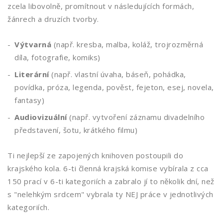
zcela libovolně, promítnout v následujících formách,
žánrech a druzích tvorby.
Výtvarná
(např. kresba, malba, koláž, trojrozměrná
díla, fotografie, komiks)
Literární
(např. vlastní úvaha, báseň, pohádka,
povídka, próza, legenda, pověst, fejeton, esej, novela,
fantasy)
Audiovizuální
(např. vytvoření záznamu divadelního
představení, šotu, krátkého filmu)
Ti nejlepší ze zapojených knihoven postoupili do
krajského kola. 6-ti členná krajská komise vybírala z cca
150 prací v 6-ti kategoriích a zabralo jí to několik dní, než
s "nelehkým srdcem" vybrala ty NEJ práce v jednotlivých
kategoriích.