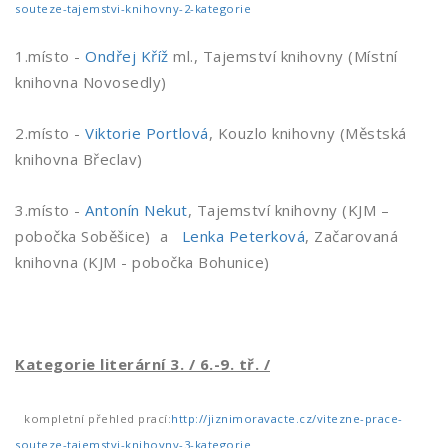
souteze-tajemstvi-knihovny-2-kategorie
1.místo -
Ondřej Kříž
ml., Tajemství knihovny (Místní
knihovna Novosedly)
2.místo -
Viktorie Portlová
, Kouzlo knihovny (Městská
knihovna Břeclav)
3.místo -
Antonín Nekut
, Tajemství knihovny (KJM –
pobočka Soběšice) a
Lenka Peterková
, Začarovaná
knihovna (KJM - pobočka Bohunice)
Kategorie literární 3. / 6.-9. tř. /
kompletní přehled prací:
http://jiznimoravacte.cz/vitezne-prace-
souteze-tajemstvi-knihovny-3-kategorie