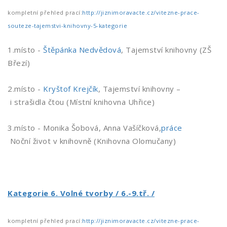
kompletní přehled prací:
http://jiznimoravacte.cz/vitezne-prace-
souteze-tajemstvi-knihovny-5-kategorie
1.místo -
Štěpánka Nedvědová
, Tajemství knihovny (ZŠ
Březí)
2.místo -
Kryštof Krejčík
, Tajemství knihovny –
i strašidla čtou (Místní knihovna Uhřice)
3.místo - Monika Šobová, Anna Vašíčková,
práce
Noční život v knihovně (Knihovna Olomučany)
Kategorie 6. Volné tvorby / 6.-9.tř. /
kompletní přehled prací:
http://jiznimoravacte.cz/vitezne-prace-