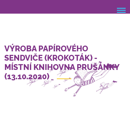
Přejít
k
hlavnímu
obsahu
VÝROBA PAPÍROVÉHO
SENDVIČE (KROKOTÁK) -
MÍSTNÍ KNIHOVNA PRUŠÁNKY
(13.10.2020)